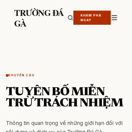
TRƯỜNG ĐÁ
KHÁM PHÁ
GÀ
NGAY
KHUYẾN CÁO
TUYÊN BỐ MIỄN
TRỪ TRÁCH NHIỆM
Thông tin quan trọng về những giới hạn đối với
nội dung và dịch vụ của Trường Đá Gà.