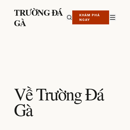
Chuyển đến nội dung
TRƯỜNG ĐÁ
KHÁM PHÁ
GÀ
NGAY
Về Trường Đá
Gà