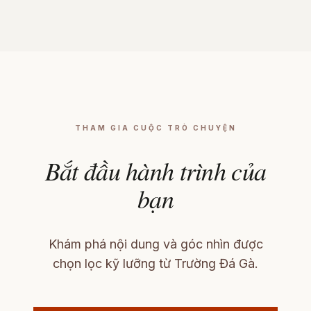
THAM GIA CUỘC TRÒ CHUYỆN
Bắt đầu hành trình của
bạn
Khám phá nội dung và góc nhìn được
chọn lọc kỹ lưỡng từ Trường Đá Gà.