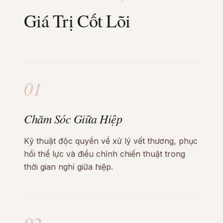
Giá Trị Cốt Lõi
01
Chăm Sóc Giữa Hiệp
Kỹ thuật độc quyền về xử lý vết thương, phục
hồi thể lực và điều chỉnh chiến thuật trong
thời gian nghỉ giữa hiệp.