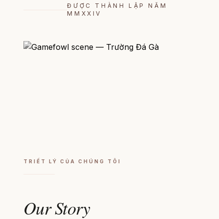
ĐƯỢC THÀNH LẬP NĂM
MMXXIV
TRIẾT LÝ CỦA CHÚNG TÔI
Our Story