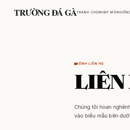
TRƯỜNG ĐÁ GÀ
TRANG CHỦ
NHẬP MÔN
GIỐN
KÊNH LIÊN HỆ
LIÊN
Chúng tôi hoan nghênh
vào biểu mẫu bên dưới 