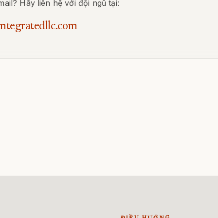
l? Hãy liên hệ với đội ngũ tại:
ntegratedllc.com