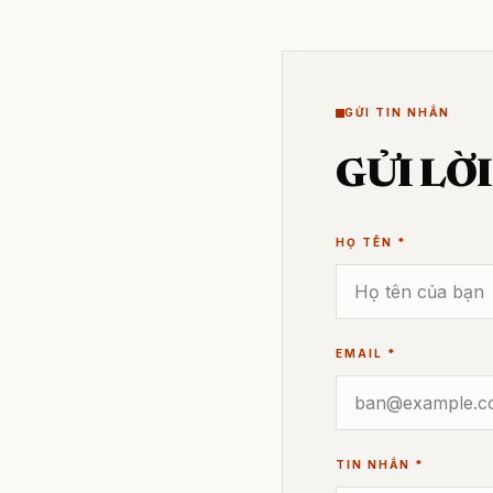
GỬI TIN NHẮN
GỬI LỜ
HỌ TÊN
*
EMAIL
*
TIN NHẮN
*