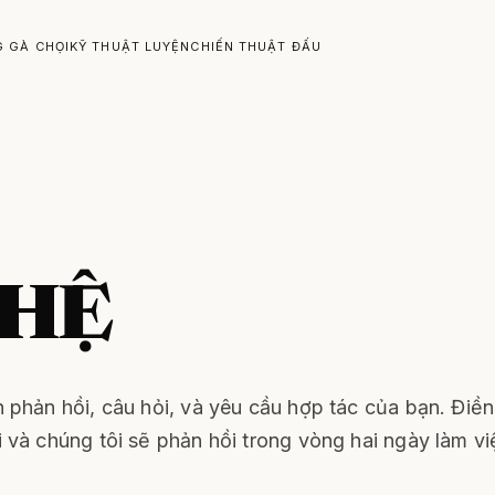
G GÀ CHỌI
KỸ THUẬT LUYỆN
CHIẾN THUẬT ĐẤU
 HỆ
 phản hồi, câu hỏi, và yêu cầu hợp tác của bạn. Điền
và chúng tôi sẽ phản hồi trong vòng hai ngày làm vi